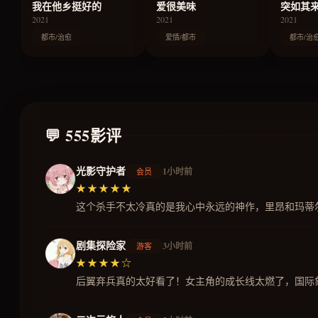
我在他乡挺好的
爱很美味
突如其
2021
2021
2021
都市/治愈
爱情/都市
都市/治
💬 555影评
光影守护者
1小时前
会员
★★★★★
这个杀手不太冷真的是我心中永远的神作，里昂和玛蒂
剧集探险家
3小时前
游客
★★★★☆
后翼弃兵真的太好看了！女主角的成长线太燃了，国际