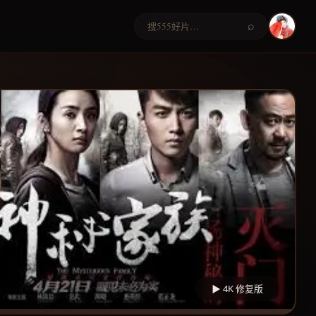
⌕
▶ 4K 修复版