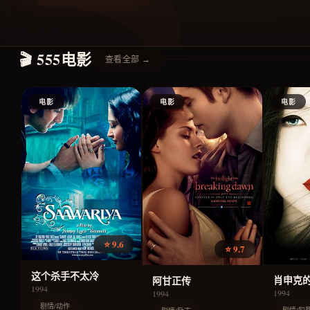
🎬 555电影
查看全部 →
电影
电影
电影
⭐ 9.6
⭐ 9.7
这个杀手不太冷
肖申克
阿甘正传
1994
1994
1994
剧情/动作