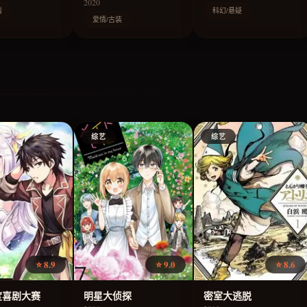
2020
情
科幻/悬疑
爱情/古装
综艺
综艺
⭐ 8.9
⭐ 9.0
⭐ 8.6
度喜剧大赛
明星大侦探
密室大逃脱