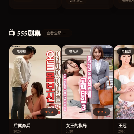
剧情/犯
剧情/励志
📺 555剧集
查看全部 →
电视剧
电视剧
电视剧
⭐ 9.4
⭐ 9.3
后翼弃兵
女王的棋局
王冠
2020
2020
2016