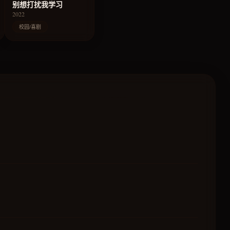
别想打扰我学习
2022
校园/喜剧