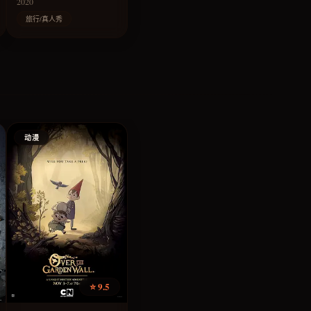
2020
旅行/真人秀
动漫
⭐ 9.5