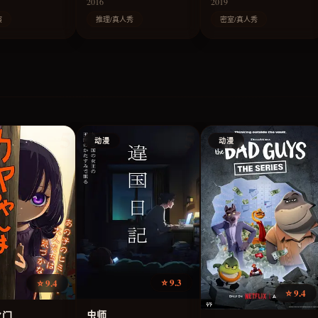
2016
2019
演
推理/真人秀
密室/真人秀
动漫
动漫
⭐ 9.3
⭐ 9.4
⭐ 9.4
虫师
之门