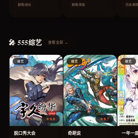
剧情/成长
剧情/竞技
历史/剧
🎤 555综艺
查看全部 →
综艺
综艺
综艺
⭐ 8.8
⭐ 8.7
脱口秀大会
奇葩说
一年一