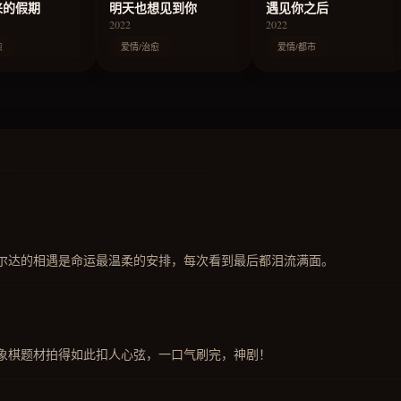
来的假期
明天也想见到你
遇见你之后
2022
2022
愈
爱情/治愈
爱情/都市
尔达的相遇是命运最温柔的安排，每次看到最后都泪流满面。
象棋题材拍得如此扣人心弦，一口气刷完，神剧！