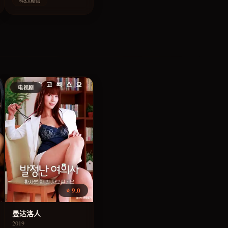
科幻/剧情
电视剧
⭐ 9.0
曼达洛人
2019