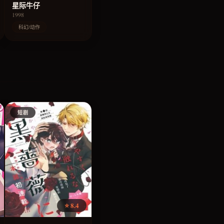
星际牛仔
1998
科幻/动作
短剧
⭐ 8.4