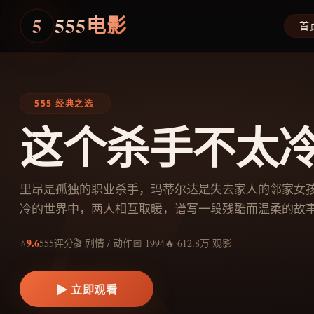
555电影
5
首
555 经典之选
这个杀手不太
里昂是孤独的职业杀手，玛蒂尔达是失去家人的邻家女
冷的世界中，两人相互取暖，谱写一段残酷而温柔的故
9.6
⭐
555评分
🎬 剧情 / 动作
📅 1994
🔥 612.8万 观影
▶ 立即观看