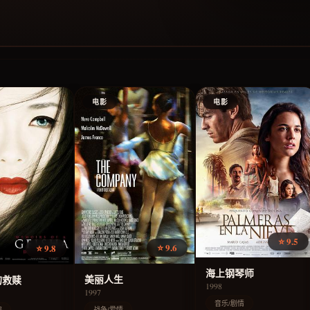
电影
电影
⭐ 9.5
⭐ 9.6
⭐ 9.8
海上钢琴师
美丽人生
的救赎
1998
1997
音乐/剧情
战争/爱情