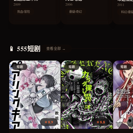
2009
2006
2011
热血/冒险
悬疑/奇幻
科幻/悬
📱 555短剧
查看全部 →
短剧
短剧
短剧
⭐ 8.9
⭐ 8.8