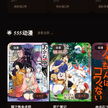
2017
2014
2021
喜剧/脱口秀
辩论/脱口秀
喜剧/竞
🌟 555动漫
查看全部 →
动漫
动漫
动漫
⭐ 9.7
⭐ 9.5
钢之炼金术师
死亡笔记
命运石